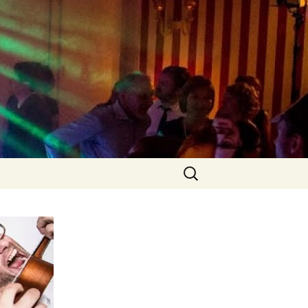
Tanzmusik? Was immer Ihr wollt – hier
burtstage und
Suchen
nach: