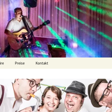
r DJ? Dezent im Hintergrund oder ordentliche 
 Hochzeiten, Ge
irdman Music
ire
Preise
Kontakt