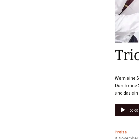
Tri
Wem eine S
Durch eine 
und das ein
Audio-
00:00
Player
Preise
8. November