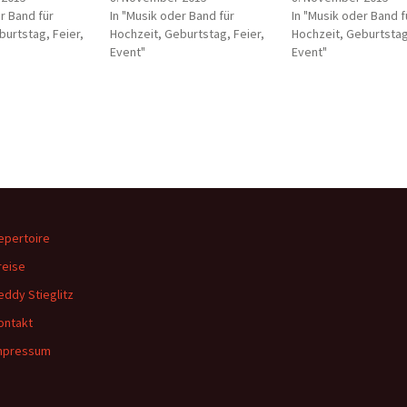
r Band für
In "Musik oder Band für
In "Musik oder Band f
burtstag, Feier,
Hochzeit, Geburtstag, Feier,
Hochzeit, Geburtstag
Event"
Event"
epertoire
reise
eddy Stieglitz
ontakt
mpressum