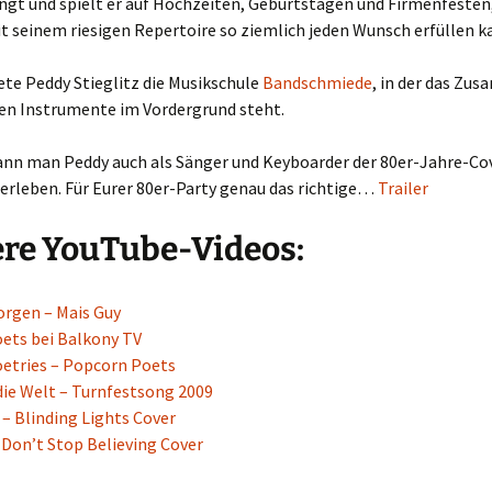
ingt und spielt er auf Hochzeiten, Geburtstagen und Firmenfesten
t seinem riesigen Repertoire so ziemlich jeden Wunsch erfüllen k
te Peddy Stieglitz die Musikschule
Bandschmiede
, in der das Zu
nen Instrumente im Vordergrund steht.
kann man Peddy auch als Sänger und Keyboarder der 80er-Jahre-C
erleben. Für Eurer 80er-Party genau das richtige…
Trailer
re YouTube-Videos:
rgen – Mais Guy
ets bei Balkony TV
etries – Popcorn Poets
die Welt – Turnfestsong 2009
 – Blinding Lights Cover
 Don’t Stop Believing Cover