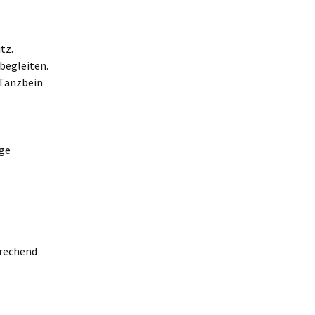
tz.
 begleiten.
 Tanzbein
ige
prechend