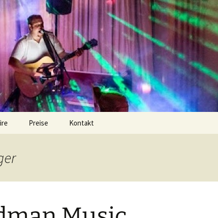
r DJ? Dezent im Hintergrund oder ordentliche 
 Hochzeiten, Ge
irdman Music
ire
Preise
Kontakt
ger
rdman Music