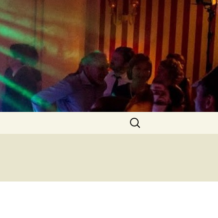
Tanzmusik? Was immer Ihr wollt – hier
burtstage und
Suchen
nach: